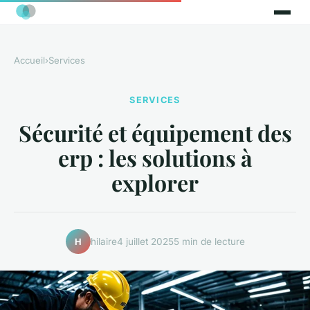
Accueil
›
Services
SERVICES
Sécurité et équipement des
erp : les solutions à
explorer
hilaire
4 juillet 2025
5 min de lecture
H